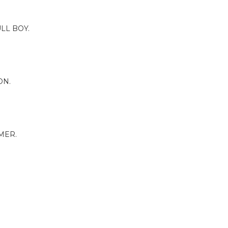
LL BOY.
ON.
MER.