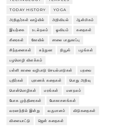
TODAY HISTORY
YOGA
அறிஞர்கள் வாழ்வில்
அறிவியல்
ஆன்மிகம்
இயற்கை
உடல்நலம்
ஓவியம்
கதைகள்
கீரைகள்
கோவில்
சாலை பாதுகாப்பு
சிந்தனைகள்
சுற்றுலா
நியூஸ்
பழங்கள்
பழமொழி விளக்கம்
பள்ளி காலை வழிபாடு செயல்பாடுகள்
பறவை
புதிர்கள்
புராணக் கதைகள்
பொது அறிவு
பொன்மொழிகள்
மரங்கள்
மனநலம்
யோக முத்திரைகள்
யோகாசனங்கள்
வரலாற்றில் இன்று
வருமானம்
விடுகதைகள்
விளையாட்டு
ஜென் கதைகள்