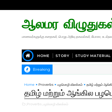
ஆலமர விழுதுகள
மாணவர்களுக்கு கதைகள், பொது அறிவு தகவல்கள், யோகா, உடல்நலம
HOME
STORY
STUDY MATERIAL
Breaking
Home
Proverbs
பழமொழி விளக்கம்
தமிழ் மற்றும் ஆங
தமிழ் மற்றும் ஆங்கில ப
,Proverbs
,பழமொழி விளக்கம்