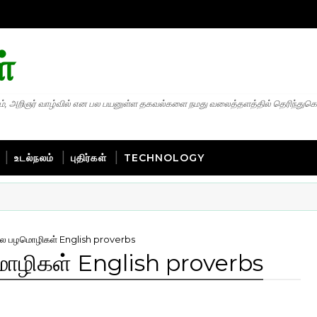
்
், அறிஞர் வாழ்வில் என பல பயனுள்ள தகவல்களை நமது வலைத்தளத்தில் தெரிந்துக
உடல்நலம்
புதிர்கள்
TECHNOLOGY
்கில பழமொழிகள் English proverbs
ழமொழிகள் English proverbs