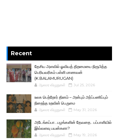
Recent
தேசிய அளவில் ஓவியத் திறமையை நிரூபித்த
பெரியவரிகம் பள்ளி மாணவன்
(K.BALAMURUGAN)
ஆலமர விழுதுகள்
Jul 25, 2026
உலக பெற்றோர் தினம் – அன்பும் அர்ப்பணிப்பும்
நிறைந்த உறவின் பெருமை
ஆலமர விழுதுகள்
May 31, 2026
அடேங்கப்பா...பழங்களின் தேவதை.. பப்பாளியில்
இவ்வளவு பயன்களா?
ஆலமர விழுதுகள்
May 19, 2026