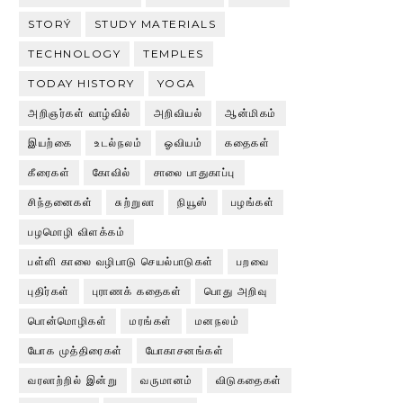
STORÝ
STUDY MATERIALS
TECHNOLOGY
TEMPLES
TODAY HISTORY
YOGA
அறிஞர்கள் வாழ்வில்
அறிவியல்
ஆன்மிகம்
இயற்கை
உடல்நலம்
ஓவியம்
கதைகள்
கீரைகள்
கோவில்
சாலை பாதுகாப்பு
சிந்தனைகள்
சுற்றுலா
நியூஸ்
பழங்கள்
பழமொழி விளக்கம்
பள்ளி காலை வழிபாடு செயல்பாடுகள்
பறவை
புதிர்கள்
புராணக் கதைகள்
பொது அறிவு
பொன்மொழிகள்
மரங்கள்
மனநலம்
யோக முத்திரைகள்
யோகாசனங்கள்
வரலாற்றில் இன்று
வருமானம்
விடுகதைகள்