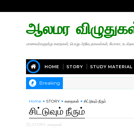
ஆலமர விழுதுகள
மாணவர்களுக்கு கதைகள், பொது அறிவு தகவல்கள், யோகா, உடல்நலம
HOME
STORY
STUDY MATERIAL
Breaking
Home
STORY
கதைகள்
சிட்டுவும் நீரும்
சிட்டுவும் நீரும்
,STORY
,கதைகள்