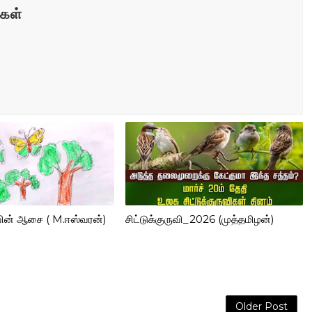
கள்
வியின் ஆசை ( M.ஈஸ்வரன்)
சிட்டுக்குருவி_2026 (முத்தமிழன்)
Older Post