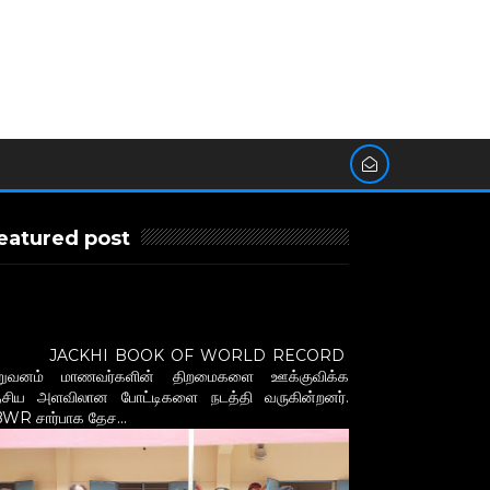
eatured post
ேசிய அளவில் ஓவியத் திறமையை நிரூபித்த
ெரியவரிகம் பள்ளி மாணவன்
K.BALAMURUGAN)
ACKHI BOOK OF WORLD RECORD
ிறுவனம் மாணவர்களின் திறமைகளை ஊக்குவிக்க
ேசிய அளவிலான போட்டிகளை நடத்தி வருகின்றனர்.
WR சார்பாக தேச...