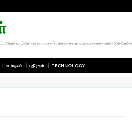
்
், அறிஞர் வாழ்வில் என பல பயனுள்ள தகவல்களை நமது வலைத்தளத்தில் தெரிந்துக
உடல்நலம்
புதிர்கள்
TECHNOLOGY