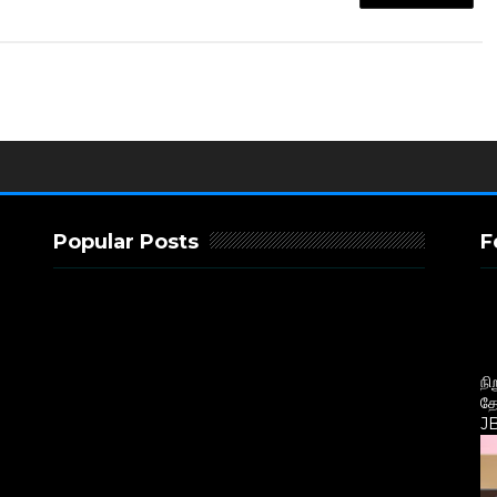
Popular Posts
F
த
ப
(
J
ந
த
JB